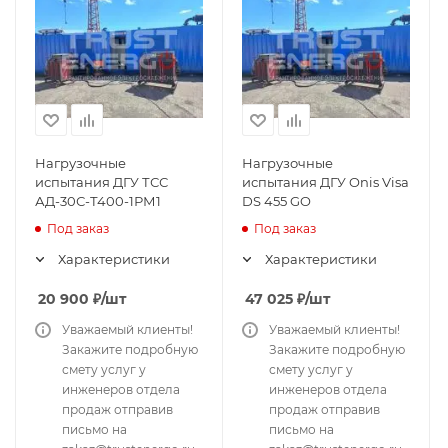
Нагрузочные
Нагрузочные
испытания ДГУ ТСС
испытания ДГУ Onis Visa
АД-30С-Т400-1РМ1
DS 455 GO
Под заказ
Под заказ
Характеристики
Характеристики
20 900
₽
/шт
47 025
₽
/шт
Уважаемый клиенты!
Уважаемый клиенты!
Закажите подробную
Закажите подробную
смету услуг у
смету услуг у
инженеров отдела
инженеров отдела
продаж отправив
продаж отправив
письмо на
письмо на