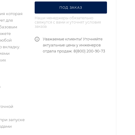
ПОД ЗАКАЗ
ия которая
Наши менеджеры обязательно
ет для
свяжутся с вами и уточнят условия
заказа
 базовым
ожете
Уважаемые клиенты! Уточняйте
 любой
актуальные цены у инженеров
 вкладку.
отдела продаж: 8(800) 200-90-73
ниями
ких
в
точной
при запуске
водами