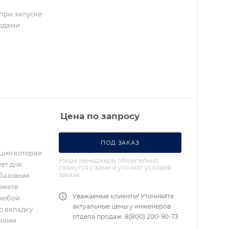
при запуске
водами
Цена по запросу
ПОД ЗАКАЗ
ция которая
Наши менеджеры обязательно
ет для
свяжутся с вами и уточнят условия
заказа
 базовым
ожете
Уважаемые клиенты! Уточняйте
 любой
актуальные цены у инженеров
 вкладку.
отдела продаж: 8(800) 200-90-73
ниями