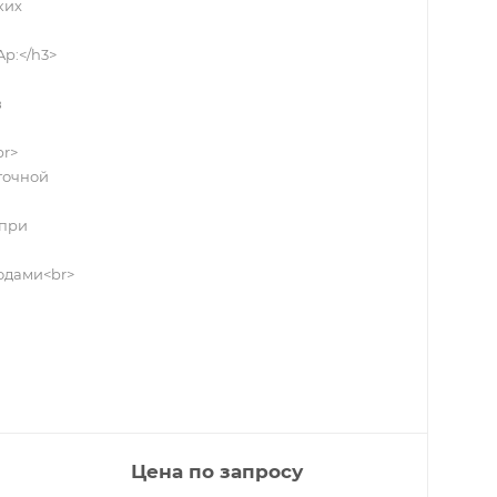
ких
p:</h3>
в
br>
точной
 при
одами<br>
Цена по запросу