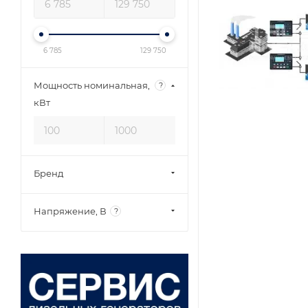
6 785
129 750
Мощность номинальная,
?
кВт
Бренд
Напряжение, В
?