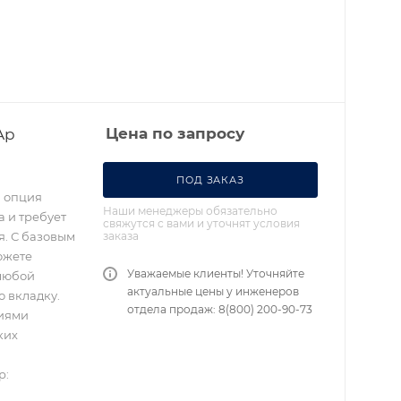
Ap
Цена по запросу
ПОД ЗАКАЗ
я опция
Наши менеджеры обязательно
а и требует
свяжутся с вами и уточнят условия
заказа
я. С базовым
ожете
Уважаемые клиенты! Уточняйте
 любой
актуальные цены у инженеров
 вкладку.
отдела продаж: 8(800) 200-90-73
ниями
ких
p: