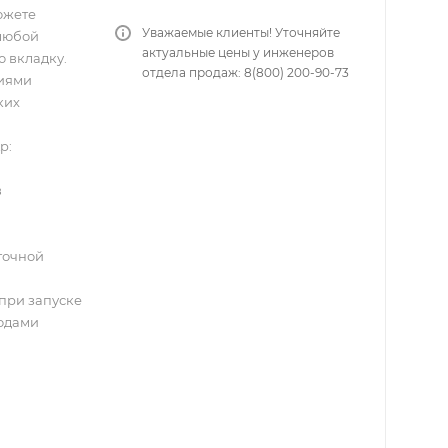
ожете
Уважаемые клиенты! Уточняйте
 любой
актуальные цены у инженеров
 вкладку.
отдела продаж: 8(800) 200-90-73
ниями
ких
p:
в
точной
при запуске
водами