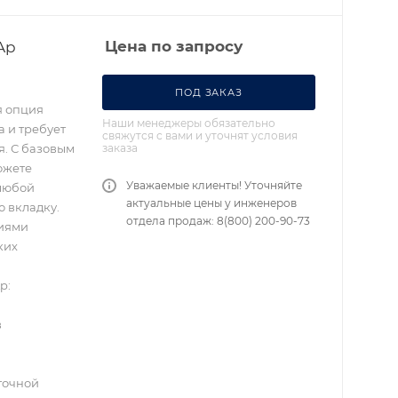
Ap
Цена по запросу
ПОД ЗАКАЗ
я опция
Наши менеджеры обязательно
а и требует
свяжутся с вами и уточнят условия
заказа
я. С базовым
ожете
Уважаемые клиенты! Уточняйте
 любой
актуальные цены у инженеров
 вкладку.
отдела продаж: 8(800) 200-90-73
ниями
ких
p:
в
точной