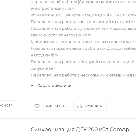
параллельной работы (Синхронизации) в несколь
электростанций.<br>
<h3>ПРИМЕРЫ Синхронизация ДГУ 1000 кВт ComA
Параллельная работа электростанций с сетью<br>
Параллельная работа с управлением мощностью 
зависимости от нагрузки<br>
Мобильные электростанции на шасси или санях.<
Резервная параллельная работа со сбросом избы
нагрузки<br>
Параллельная работа с быстрой синхронизацией
запуске<br>
Параллельная работа с несколькими сетевыми вв
Характеристики
ОСМОТР
В ИЗБРАННОЕ
СРАВНИТЬ
Синхронизация ДГУ 200 кВт ComAp