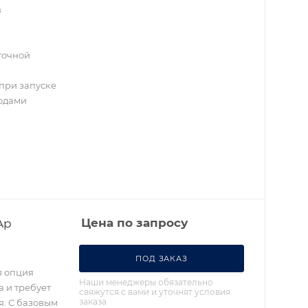
в
точной
при запуске
водами
Ap
Цена по запросу
ПОД ЗАКАЗ
я опция
Наши менеджеры обязательно
а и требует
свяжутся с вами и уточнят условия
заказа
я. С базовым