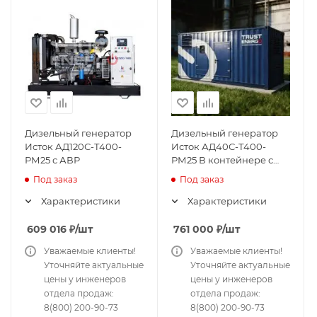
Дизельный генератор
Дизельный генератор
Исток АД120С-Т400-
Исток АД40С-Т400-
РМ25 с АВР
РМ25 В контейнере с
АВР
Под заказ
Под заказ
Характеристики
Характеристики
609 016
₽
/шт
761 000
₽
/шт
Уважаемые клиенты!
Уважаемые клиенты!
Уточняйте актуальные
Уточняйте актуальные
цены у инженеров
цены у инженеров
отдела продаж:
отдела продаж:
8(800) 200-90-73
8(800) 200-90-73